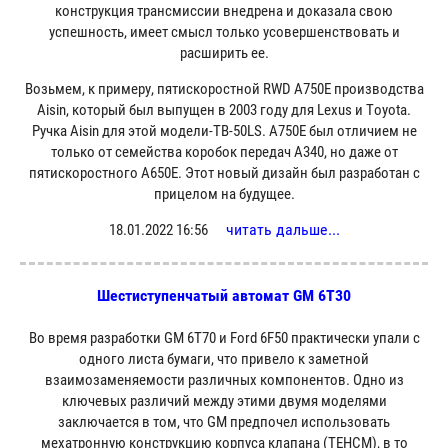
конструкция трансмиссии внедрена и доказала свою
успешность, имеет смысл только усовершенствовать и
расширить ее.
Возьмем, к примеру, пятискоростной RWD A750E производства
Aisin, который был выпущен в 2003 году для Lexus и Toyota.
Ручка Aisin для этой модели-TB-50LS. A750E был отличием не
только от семейства коробок передач A340, но даже от
пятискоростного A650E. Этот новый дизайн был разработан с
прицелом на будущее.
читать дальше...
18.01.2022 16:56
Шестиступенчатый автомат GM 6T30
Во время разработки GM 6T70 и Ford 6F50 практически упали с
одного листа бумаги, что привело к заметной
взаимозаменяемости различных компонентов. Одно из
ключевых различий между этими двумя моделями
заключается в том, что GM предпочел использовать
мехатронную конструкцию корпуса клапана (TEHCM), в то