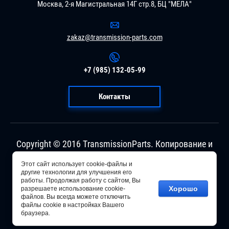
Москва, 2-я Магистральная 14Г стр.8, БЦ "МЕЛА"
zakaz@transmission-parts.com
+7 (985) 132-05-99
Контакты
Copyright © 2016 TransmissionParts. Копирование и
использование материалов сайта запрещено.
Информация на сайте не является публичной
Этот сайт использует cookie-файлы и
другие технологии для улучшения его
офертой. Ознакомится с пользовательским
работы. Продолжая работу с сайтом, Вы
соглашением (обработка персональных данных)
Хорошо
разрешаете использование cookie-
можно в разделе "Главная".
файлов. Вы всегда можете отключить
файлы cookie в настройках Вашего
браузера.
Мегагрупп.ру