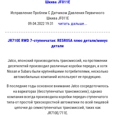
Шкива JF011E
Исправление Проблем С Датчиком Давления Первичного
Шкива JF011E
читать дальше...
09.04.2022 19:31
JR710E RWD 7-ступенчатая: RE5R05A плюс детали/минус
детали
Jatco, японский производитель трансмиссий, на протяжении
десятилетий производил различные коробки передач, и хотя
Nissan и Subaru были крупнейшими потребителями, несколько
автомобильных компаний используют ее продукцию.
В последние годы основное внимание Jatco сосредоточилось
на вариаторах (бесступенчатых трансмиссиях); однако
компания всегда производила коробки передач ступенчатого
типа-от простой трехскоростной автоматики по всей пищевой
цепочке до семиступенчатых трансмиссий, таких как
JR710E/711E.